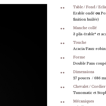
Table / Fond / Ecli
Erable ondé
ou
Po
finition huilée)
Manche collé
3 plis érable* et ac
Touche
Acacia/Faux-robin
Forme
Double Pans coupé
Dimensions
27 pouces / 686 m
Chevalet / Cordier
Tunomatic et Sto
Mécaniques