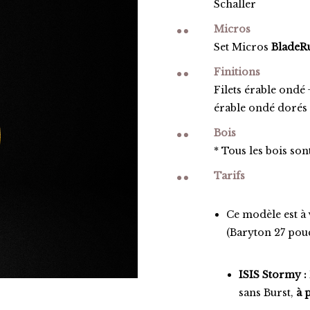
Schaller
Micros
Set Micros
BladeR
Finitions
Filets érable ondé 
érable ondé dorés
Bois
* Tous les bois son
Tarifs
Ce modèle est à
(Baryton 27 pouc
ISIS Stormy :
sans Burst,
à p