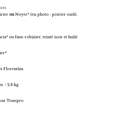
sses
irier
ou
Noyer* (en photo : poirier ondé,
acia* ou faux-robinier, teinté noir et huilé
ier*
s Florentins
m / 2,8 kg
pbar Tonepro