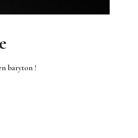
e
en baryton !