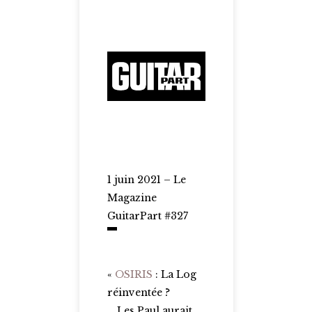
1 juin 2021 – Le
Magazine
GuitarPart #327
«
OSIRIS
: La Log
réinventée ?
… Les Paul aurait