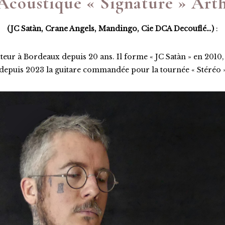
Acoustique « Signature » Art
(JC Satàn, Crane Angels, Mandingo, Cie DCA Decouflé…)
:
ur à Bordeaux depuis 20 ans. Il forme « JC Satàn » en 2010, s
 depuis 2023 la guitare commandée pour la tournée « Stéréo 