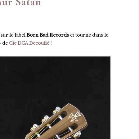
hur Satàn
ur le label
Born Bad Records
et tourne dans le
» de
Cie DCA Decouflé
!