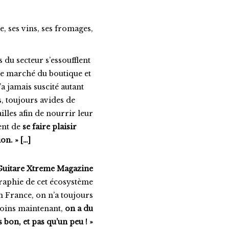
, ses vins, ses fromages,
rs du secteur s’essoufflent
 le marché du boutique et
a jamais suscité autant
ns, toujours avides de
lles afin de nourrir leur
ment de
se faire plaisir
on. » […]
Guitare Xtreme Magazine
phie de cet écosystème
En France, on n’a toujours
moins maintenant,
on a du
s bon, et pas qu’un peu ! »