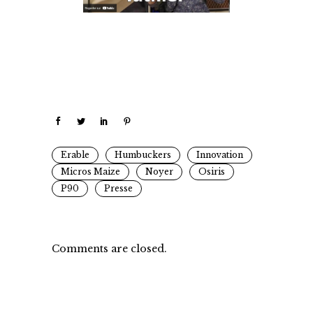
Erable
Humbuckers
Innovation
Micros Maize
Noyer
Osiris
P90
Presse
Comments are closed.