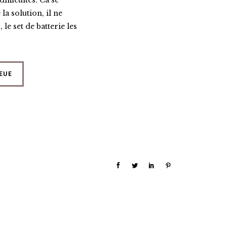
fficultés. Ca se
la solution, il ne
le set de batterie les
LEUE