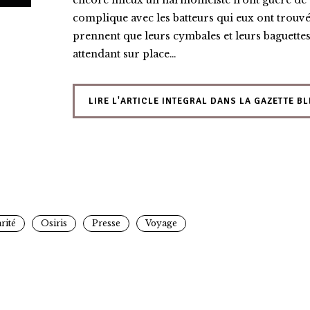
encore mieux un harmoniciste n’ont guère de di
complique avec les batteurs qui eux ont trouvé 
prennent que leurs cymbales et leurs baguettes, 
attendant sur place…
LIRE L'ARTICLE INTEGRAL DANS LA GAZETTE B
rité
Osiris
Presse
Voyage