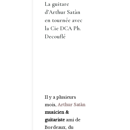
La guitare
d’Arthur Satàn
en tournée avec
la Cie DCA Ph.
Decouflé
Il y a plusieurs
mois,
Arthur Satàn
musicien &
guitariste
ami de
Bordeaux, du