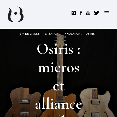
1/4 DE CAISSE
CRÉATION
INNOVATION
OSIRIS
Osiris :
micros
et
alliance